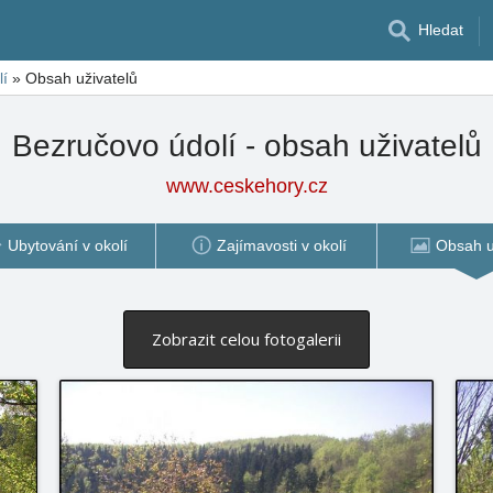
Hledat
lí
»
Obsah uživatelů
Bezručovo údolí - obsah uživatelů
www.ceskehory.cz
Ubytování v okolí
Zajímavosti v okolí
Obsah u
Zobrazit celou fotogalerii