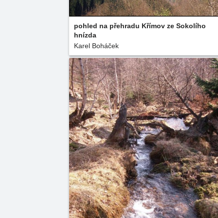
pohled na přehradu Křímov ze Sokolího
hnízda
Karel Boháček