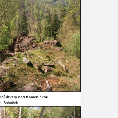
lní útvary nad Kameničkou
el Boháček