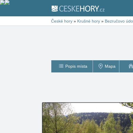
České hory
»
Krušné hory
»
Bezručovo údo
Popis místa
Mapa