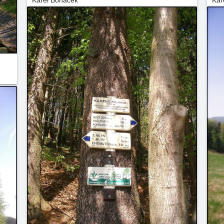
Karel Boháček
Kar