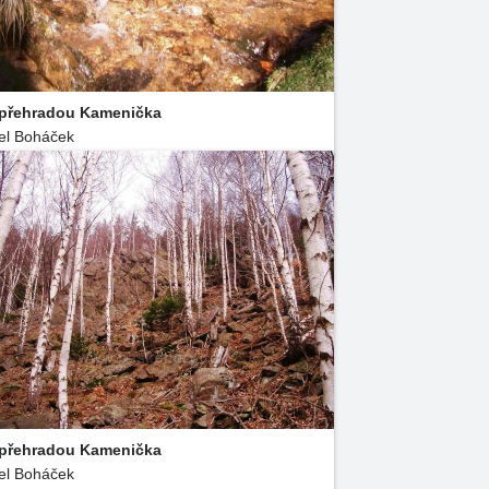
přehradou Kamenička
el Boháček
přehradou Kamenička
el Boháček