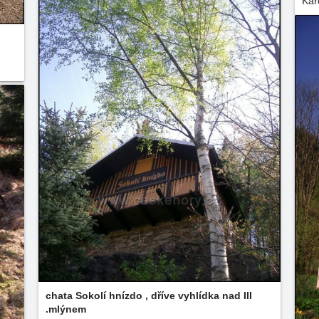
Kar
chata Sokolí hnízdo , dříve vyhlídka nad III
.mlýnem