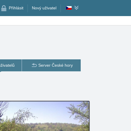
Přihlásit
Nový uživatel
živatelů
Server České hory