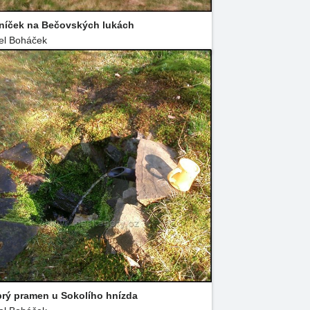
níček na Bečovských lukách
el Boháček
rý pramen u Sokolího hnízda