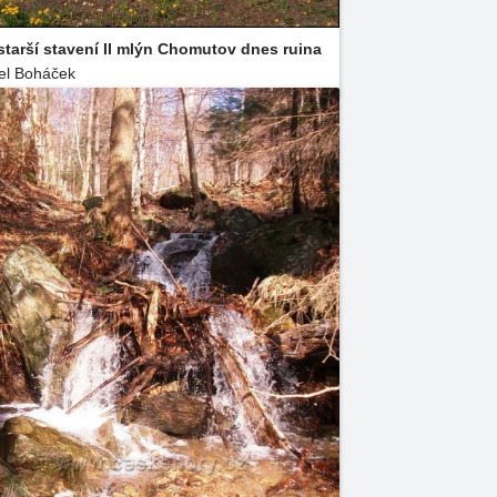
starší stavení II mlýn Chomutov dnes ruina
el Boháček