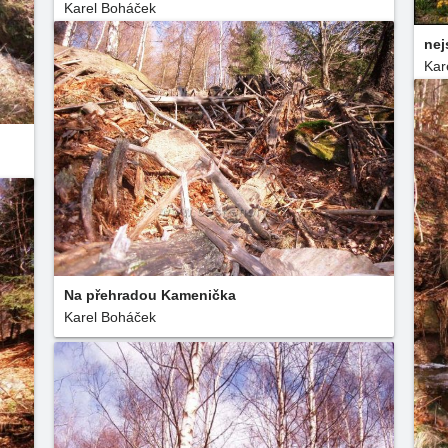
Karel Boháček
nej
Kar
Na přehradou Kamenička
Karel Boháček