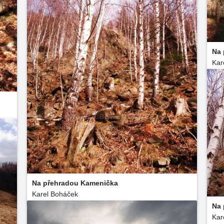
Na 
Kar
Na přehradou Kamenička
Karel Boháček
Na 
Kar