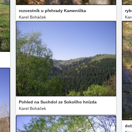
rozcestník u přehrady Kamenička
ryb
Karel Boháček
Kar
Pohled na Suchdol ze Sokolího hnízda
Karel Boháček
dob